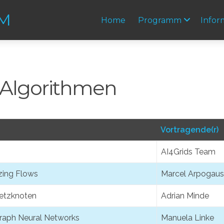
UM
Home
Programm
Infor
s Algorithmen
Vortragende(r)
AI4Grids Team
zing Flows
Marcel Arpogaus
netzknoten
Adrian Minde
 Graph Neural Networks
Manuela Linke